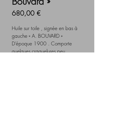
Bouvard »
Prix
680,00 €
Huile sur toile , signée en bas à
gauche « A. BOUVARD »
D’époque 1900 . Comporte
quelques craquelures peu
nombreuses
visibles sur les photos.
Dimensions
Largeur :
40 cm
Hauteur :
100,4 cm