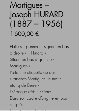
Martigues –
Joseph HURARD
(1887 – 1956)
Prix
1 600,00 €
Huile sur panneau, signée en bas
à droite « J. Hurard »
Située en bas à gauche «
Martigues »
Porte une étiquette au dos :
« tartanes Martigues, le matin
étang de Berre »
D’époque début XXème.
Dans son cadre d’origine en bois
sculpté.
Le tout en très bon état.